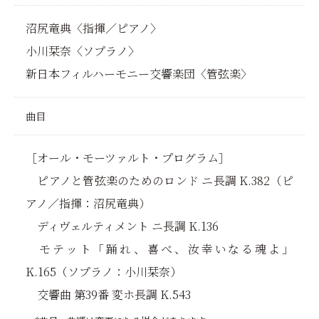
沼尻竜典〈指揮／ピアノ〉
小川栞奈〈ソプラノ〉
新日本フィルハーモニー交響楽団〈管弦楽〉
曲目
［オール・モーツァルト・プログラム］
ピアノと管弦楽のためのロンド ニ長調 K.382（ピ
アノ／指揮：沼尻竜典）
ディヴェルティメント ニ長調 K.136
モテット「踊れ、喜べ、汝幸いなる魂よ」
K.165（ソプラノ：小川栞奈）
交響曲 第39番 変ホ長調 K.543