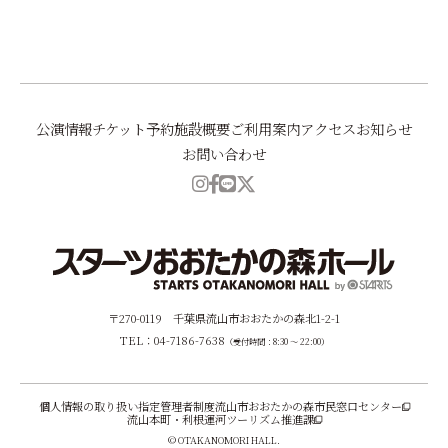
前へ
一覧に戻る
次へ
公演情報
チケット予約
施設概要
ご利用案内
アクセス
お知らせ
お問い合わせ
〒270-0119 千葉県流山市おおたかの森北1-2-1
TEL：04-7186-7638
（受付時間：8:30 ～ 22:00）
個人情報の取り扱い
指定管理者制度
流山市おおたかの森市民窓口センター
流山本町・利根運河ツーリズム推進課
© OTAKANOMORI HALL.