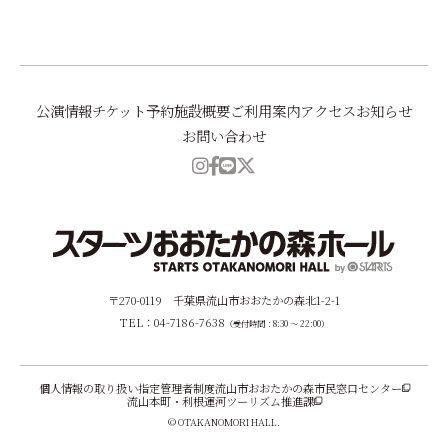
公演情報
チケット予約
施設概要
ご利用案内
アクセス
お知らせ
お問い合わせ
〒270-0119 千葉県流山市おおたかの森北1-2-1
TEL：04-7186-7638
（受付時間：8:30 ～ 22:00）
個人情報の取り扱い
指定管理者制度
流山市おおたかの森市民窓口センター
流山本町・利根運河ツーリズム推進課
© OTAKANOMORI HALL.