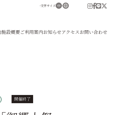
文字サイズ
小
中
大
English
中文
（簡体）
約
施設
概要
ご利用
案内
お知
らせ
アク
セス
お問い
合わせ
中文
（繁体）
한국어
日）
開催終了