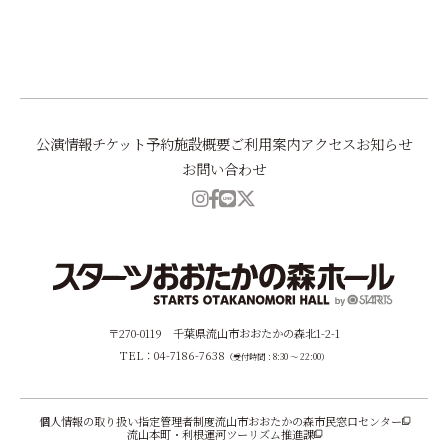
前へ
一覧に戻る
次へ
公演情報
チケット予約
施設概要
ご利用案内
アクセス
お知らせ
お問い合わせ
〒270-0119 千葉県流山市おおたかの森北1-2-1
TEL：04-7186-7638
（受付時間：8:30 ～ 22:00）
個人情報の取り扱い
指定管理者制度
流山市おおたかの森市民窓口センター
流山本町・利根運河ツーリズム推進課