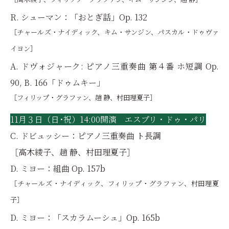
R. シューマン：「おとぎ話」Op. 132
［チャールズ・ナイディック、キム・サンジン、パスカル・ドゥヴァ
イヨン］
A. ドヴォジャーク: ピアノ三重奏曲 第４番 ホ短調 Op.
90, B. 166「ドゥムキー」
［フィリップ・グラファン、趙 静、村田理夏子］
11月３日（日･祝）14:00開演 エスプリ・ドゥ・パリ
C. ドビュッシー：ピアノ三重奏曲 ト長調
［高木綾子、趙 静、村田理夏子］
D. ミヨー：組曲 Op. 157b
［チャールズ・ナイディック、フィリップ・グラファン、村田理夏
子］
D. ミヨー：「スカラムーシュ」Op. 165b