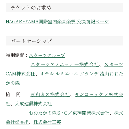
チケットのお求め
NAGAREYAMA国際室内楽音楽祭 公演情報ページ
パートナーシップ
特別協賛：
スターツグループ
スターツアメニティ―株式会社
、
スターツ
CAM株式会社
、
ホテル ルミエール グランデ 流山おおた
かの森
協 賛 ：
京和ガス株式会社
、
サンコーテクノ株式会
社
、
大成建設株式会社
おおたかの森Ｓ･Ｃ／東神開発株式会社
、
株式
会社熊谷組
、
株式会社三英