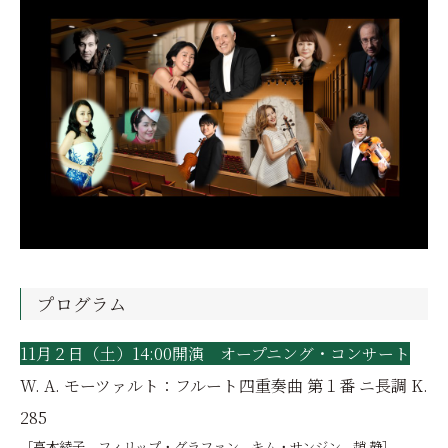
プログラム
11月２日（土）14:00開演 オープニング・コンサート
W. A. モーツァルト：フルート四重奏曲 第１番 ニ長調 K.
285
［高木綾子、フィリップ・グラファン、キム・サンジン、趙 静］