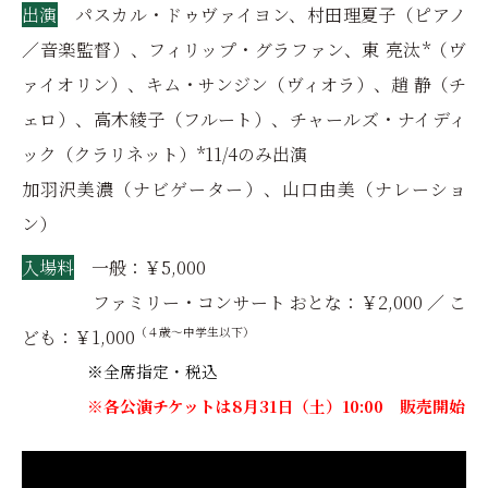
出演
パスカル・ドゥヴァイヨン、村田理夏子（ピアノ
／音楽監督）、フィリップ・グラファン、東 亮汰*（ヴ
ァイオリン）、キム・サンジン（ヴィオラ）、趙 静（チ
ェロ）、高木綾子（フルート）、チャールズ・ナイディ
ック（クラリネット）
*11/4のみ出演
加羽沢美濃（ナビゲーター）、山口由美（ナレーショ
ン）
入場料
一般：￥5,000
ファミリー・コンサート おとな：￥2,000 ／ こ
（４歳～中学生以下）
ども：￥1,000
※全席指定・税込
※各公演チケットは8月31日（土）10:00 販売開始