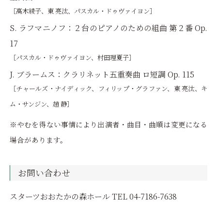
［高木綾子、東 亮汰、パスカル・ドゥヴァイヨン］
S. ラフマニノフ：２台のピアノのための組曲 第２番 Op.
17
［パスカル・ドゥヴァイヨン、村田理夏子］
J. ブラームス：クラリネット五重奏曲 ロ短調 Op. 115
［チャールズ・ナイディック、フィリップ・グラファン、東 亮汰、キ
ム・サンジン、趙 静］
※やむを得ない事情により出演者・曲目・曲順は変更になる
場合があります。
お問い合わせ
スターツおおたかの森ホール TEL 04-7186-7638