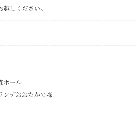
お越しください。
）
森ホール
ランデおおたかの森