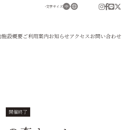
文字サイズ
小
中
大
English
中文
（簡体）
約
施設
概要
ご利用
案内
お知
らせ
アク
セス
お問い
合わせ
中文
（繁体）
한국어
開催終了