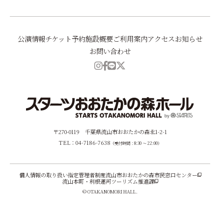
公演情報
チケット予約
施設概要
ご利用案内
アクセス
お知らせ
お問い合わせ
〒270-0119 千葉県流山市おおたかの森北1-2-1
TEL：04-7186-7638
（受付時間：8:30 ～ 22:00）
個人情報の取り扱い
指定管理者制度
流山市おおたかの森市民窓口センター
流山本町・利根運河ツーリズム推進課
© OTAKANOMORI HALL.