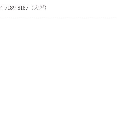
04-7189-8187（大坪）
前へ
一覧に戻る
次へ