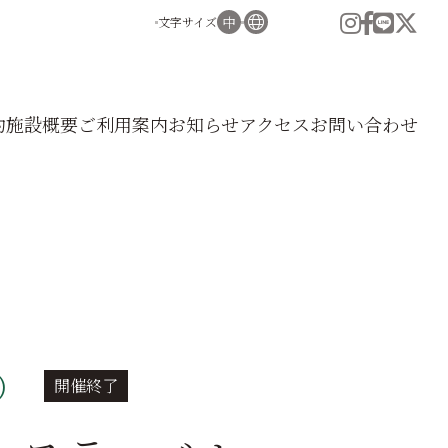
文字サイズ
小
中
大
English
中文
（簡体）
約
施設
概要
ご利用
案内
お知
らせ
アク
セス
お問い
合わせ
中文
（繁体）
한국어
日）
開催終了