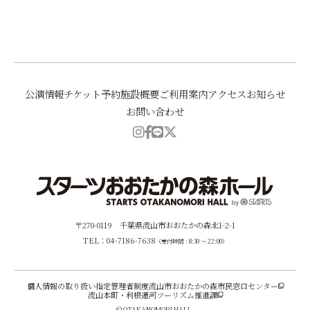
前へ
一覧に戻る
次へ
公演情報
チケット予約
施設概要
ご利用案内
アクセス
お知らせ
お問い合わせ
〒270-0119 千葉県流山市おおたかの森北1-2-1
TEL：04-7186-7638
（受付時間：8:30 ～ 22:00）
個人情報の取り扱い
指定管理者制度
流山市おおたかの森市民窓口センター
流山本町・利根運河ツーリズム推進課
© OTAKANOMORI HALL.